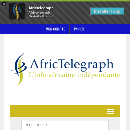
×
Africtelegraph
Installer l'app
Africtelegraph
Gratuit - Gratuit
MON COMPTE
PANIER