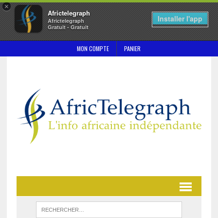
×
Africtelegraph
Installer l'app
Africtelegraph
Gratuit - Gratuit
MON COMPTE
PANIER