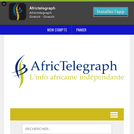
×
Africtelegraph
Installer l'app
Africtelegraph
Gratuit - Gratuit
MON COMPTE
PANIER