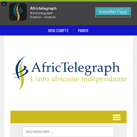
×
Africtelegraph
Installer l'app
Africtelegraph
Gratuit - Gratuit
MON COMPTE
PANIER