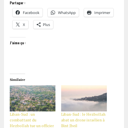
Partager :
Facebook
WhatsApp
Imprimer
X
Plus
J’aime ça :
Similaire
Liban-Sud : un
Liban-Sud : le Hezbollah
combattant du
abat un drone israélien à
Hezbollah tue un officier
Bint Jbeil